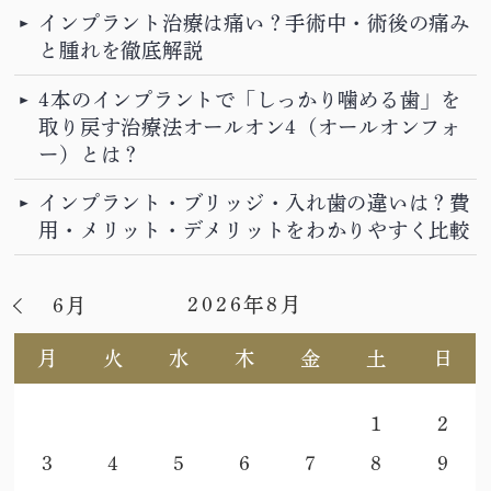
インプラント治療は痛い？手術中・術後の痛み
と腫れを徹底解説
4本のインプラントで「しっかり噛める歯」を
取り戻す治療法オールオン4（オールオンフォ
ー）とは？
インプラント・ブリッジ・入れ歯の違いは？費
用・メリット・デメリットをわかりやすく比較
2026年8月
6月
月
火
水
木
金
土
日
1
2
3
4
5
6
7
8
9