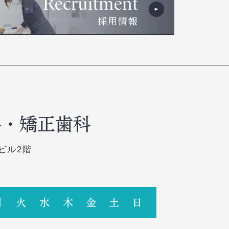
科・矯正歯科
ビル2階
月
火
水
木
金
土
日